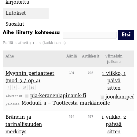
kirjoitettu
Liitokset
Suosikit
Aihe liitetty kohteessa
Esillä 3 aihetta, 1 - 3 (kaikkiaan 3)
Aihe
Ääniä
Artikkelit
Viimeisin
julkasu
Myynnin periaatteet
191
195
1 viikko, 1
(mod 3 / op 4)
päivä
…
sitten
1
2
38
39
pia-keranenlapinamk-fi
joonkumpedu
Aloittanut:
Moduuli 3 – Tuotteesta markkinoille
paikassa:
Brändin ja
194
197
1 viikko, 2
tarinallisuuden
päivää
merkitys
sitten