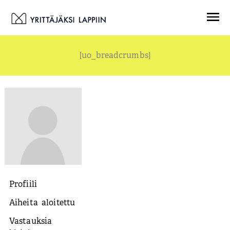
Siirry
Menu
sisältöön
[uo_breadcrumbs]
Profiili
Aiheita aloitettu
Vastauksia