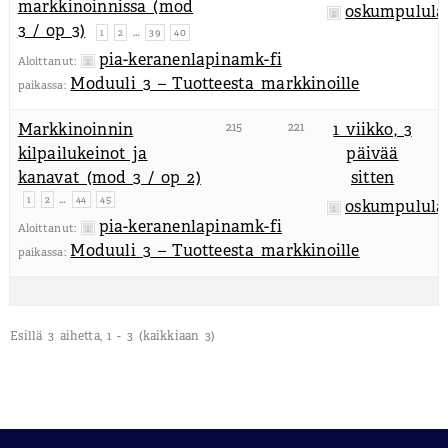
markkinoinnissa (mod
oskumpulula
3 / op 3)
…
1
2
39
40
pia-keranenlapinamk-fi
Aloittanut:
Moduuli 3 – Tuotteesta markkinoille
paikassa:
Markkinoinnin
215
221
1 viikko, 3
kilpailukeinot ja
päivää
kanavat (mod 3 / op 2)
sitten
…
1
2
44
45
oskumpulula
pia-keranenlapinamk-fi
Aloittanut:
Moduuli 3 – Tuotteesta markkinoille
paikassa:
Esillä 3 aihetta, 1 - 3 (kaikkiaan 3)