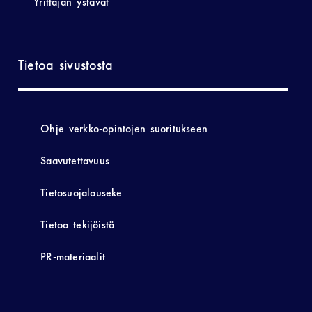
Yrittäjän ystävät
Tietoa sivustosta
Ohje verkko-opintojen suoritukseen
Saavutettavuus
Tietosuojalauseke
Tietoa tekijöistä
PR-materiaalit