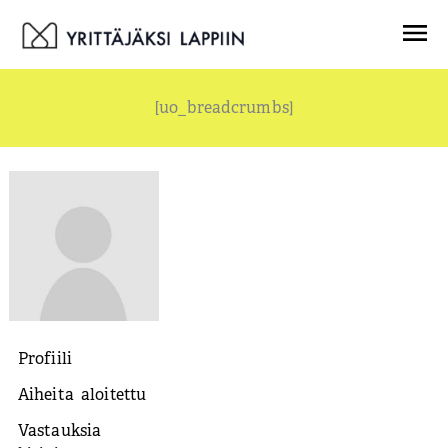
Siirry
Menu
sisältöön
[uo_breadcrumbs]
Profiili
Aiheita aloitettu
Vastauksia