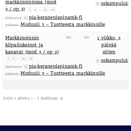
markkinoinnissa (mod
oskumpulula
3 / op 3)
…
1
2
39
40
pia-keranenlapinamk-fi
Aloittanut:
Moduuli 3 – Tuotteesta markkinoille
paikassa:
Markkinoinnin
215
221
1 viikko, 3
kilpailukeinot ja
päivää
kanavat (mod 3 / op 2)
sitten
…
1
2
44
45
oskumpulula
pia-keranenlapinamk-fi
Aloittanut:
Moduuli 3 – Tuotteesta markkinoille
paikassa:
Esillä 3 aihetta, 1 - 3 (kaikkiaan 3)