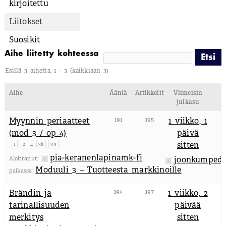
kirjoitettu
Liitokset
Suosikit
Aihe liitetty kohteessa
Esillä 3 aihetta, 1 - 3 (kaikkiaan 3)
Aihe
Ääniä
Artikkelit
Viimeisin
julkasu
Myynnin periaatteet
191
195
1 viikko, 1
(mod 3 / op 4)
päivä
…
sitten
1
2
38
39
pia-keranenlapinamk-fi
joonkumpedu
Aloittanut:
Moduuli 3 – Tuotteesta markkinoille
paikassa:
Brändin ja
194
197
1 viikko, 2
tarinallisuuden
päivää
merkitys
sitten