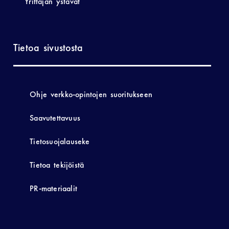
Yrittäjän ystävät
Tietoa sivustosta
Ohje verkko-opintojen suoritukseen
Saavutettavuus
Tietosuojalauseke
Tietoa tekijöistä
PR-materiaalit