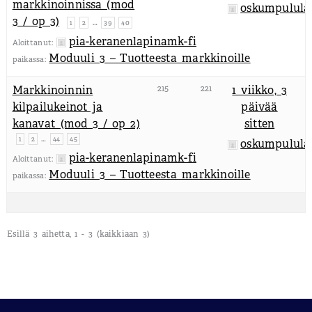
markkinoinnissa (mod
oskumpulula
3 / op 3)
…
1
2
39
40
pia-keranenlapinamk-fi
Aloittanut:
Moduuli 3 – Tuotteesta markkinoille
paikassa:
Markkinoinnin
215
221
1 viikko, 3
kilpailukeinot ja
päivää
kanavat (mod 3 / op 2)
sitten
…
1
2
44
45
oskumpulula
pia-keranenlapinamk-fi
Aloittanut:
Moduuli 3 – Tuotteesta markkinoille
paikassa:
Esillä 3 aihetta, 1 - 3 (kaikkiaan 3)