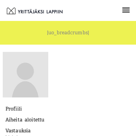
Siirry
Menu
sisältöön
[uo_breadcrumbs]
Profiili
Aiheita aloitettu
Vastauksia