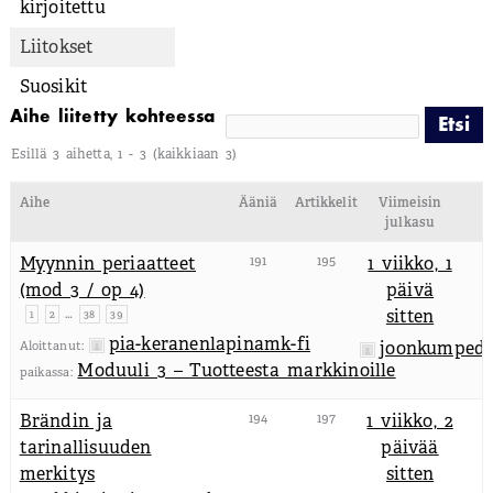
kirjoitettu
Liitokset
Suosikit
Aihe liitetty kohteessa
Esillä 3 aihetta, 1 - 3 (kaikkiaan 3)
Aihe
Ääniä
Artikkelit
Viimeisin
julkasu
Myynnin periaatteet
191
195
1 viikko, 1
(mod 3 / op 4)
päivä
…
sitten
1
2
38
39
pia-keranenlapinamk-fi
joonkumpedu
Aloittanut:
Moduuli 3 – Tuotteesta markkinoille
paikassa:
Brändin ja
194
197
1 viikko, 2
tarinallisuuden
päivää
merkitys
sitten