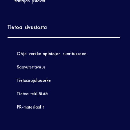
Yrittäjän ystävät
Tietoa sivustosta
Ohje verkko-opintojen suoritukseen
Saavutettavuus
Tietosuojalauseke
Tietoa tekijöistä
PR-materiaalit