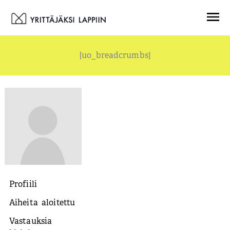
Siirry
Menu
sisältöön
[uo_breadcrumbs]
Profiili
Aiheita aloitettu
Vastauksia