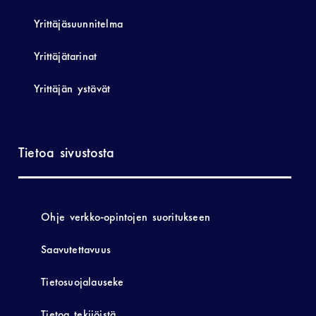
Yrittäjäsuunnitelma
Yrittäjätarinat
Yrittäjän ystävät
Tietoa sivustosta
Ohje verkko-opintojen suoritukseen
Saavutettavuus
Tietosuojalauseke
Tietoa tekijöistä