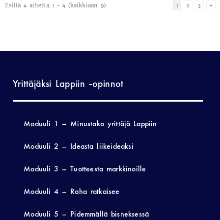
Esillä 4 aihetta, 1 - 4 (kaikkiaan 9)
1
2
3
→
Yrittäjäksi Lappiin -opinnot
Moduuli 1 – Minustako yrittäjä Lappiin
Moduuli 2 – Ideasta liikeideaksi
Moduuli 3 – Tuotteesta markkinoille
Moduuli 4 – Raha ratkaisee
Moduuli 5 – Pidemmällä bisneksessä