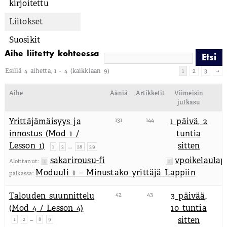
kirjoitettu
Liitokset
Suosikit
Aihe liitetty kohteessa
Esillä 4 aihetta, 1 - 4 (kaikkiaan 9)
1
2
3
→
Aihe
Ääniä
Artikkelit
Viimeisin
julkasu
Yrittäjämäisyys ja
131
144
1 päivä, 2
innostus (Mod 1 /
tuntia
Lesson 1)
sitten
…
1
2
28
29
sakarirousu-fi
vpoikelaulap
Aloittanut:
Moduuli 1 – Minustako yrittäjä Lappiin
paikassa:
Talouden suunnittelu
42
43
3 päivää,
(Mod 4 / Lesson 4)
10 tuntia
…
sitten
1
2
8
9