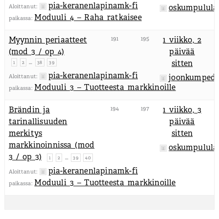
pia-keranenlapinamk-fi
oskumpulula
Aloittanut:
Moduuli 4 – Raha ratkaisee
paikassa:
Myynnin periaatteet
191
195
1 viikko, 2
(mod 3 / op 4)
päivää
…
sitten
1
2
38
39
pia-keranenlapinamk-fi
joonkumpedu
Aloittanut:
Moduuli 3 – Tuotteesta markkinoille
paikassa:
Brändin ja
194
197
1 viikko, 3
tarinallisuuden
päivää
merkitys
sitten
markkinoinnissa (mod
oskumpulula
3 / op 3)
…
1
2
39
40
pia-keranenlapinamk-fi
Aloittanut:
Moduuli 3 – Tuotteesta markkinoille
paikassa: