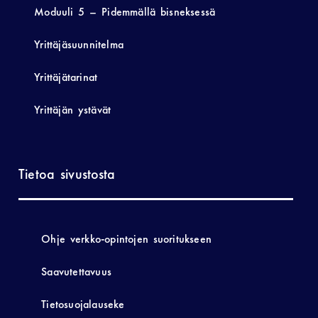
Moduuli 5 – Pidemmällä bisneksessä
Yrittäjäsuunnitelma
Yrittäjätarinat
Yrittäjän ystävät
Tietoa sivustosta
Ohje verkko-opintojen suoritukseen
Saavutettavuus
Tietosuojalauseke