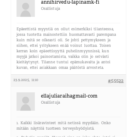
annihirvedu-lapinamk-fi
Osallistuja
Epäeettistä myyntiä on ollut esimerkiksi tilanteessa,
jossa tuotetta mainostettiin huomattavasti parempana
kuin mitä se oikeasti oli. Se johti pettymykseen ja
siihen, ettei yritykseen enää voinut luottaa. Toisen
kerran koin epäeettisyyttä puhelinmyynnissä, kun
myyjä jatkoi painostamista, vaikka olin jo selvästi
kieltäytynyt. Tilanne tuntui epämukavalta ja antoi
kuvan, ettei asiakkaan omaa päätöstä arvosteta.
23.9.2025, 11:10
#55522
ellajuliaraihagmail-com
Osallistuja
1. Kaikki lisäravinteet mitä netissä myydään. Onko
mitään näyttöä tuotteen terveyshyödyistä.