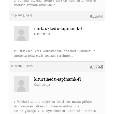
2. Puhelin myyjät. Yleensä aina on joku ehto, jotai ei
suoraan kerrota asiakkaalle.
24.9.2025, 19:17
#55542
mirlaukkedu-lapinamk-fi
Osallistuja
Muistaakseni eräs kodinkonekauppa möi ikäihmisille
tuotteita joita eivät tosiaan tarvinneet
25.9.2025, 12:35
#55546
kiturtiaedu-lapinamk-fi
Osallistuja
1. Valehdeltu, että näyte on ilmainen, mutta pitkän
tenttaamisen jälkeen tuotteessa olikin 10 e
käsittelykuluja. 2. Liittymismaksu “unohtui” ilmoittaa.