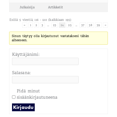
Julkaisija
Artikkelit
Esillä 5 viestiä, 116 - 120 (kaikkiaan 195)
←
1
2
3
…
23
24
25
…
37
38
39
→
Sinun täytyy olla kirjautunut vastataksesi tähän
aiheeseen.
Käyttäjänimi:
Salasana:
Pidä minut
sisäänkirjautuneena
Kirjaudu