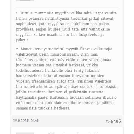
1. Tutulle mummolle myytiin vaikka mitä lisäpalveluita
hänen ostaessa nettiliittymää, tietenkin pitkät sitovat
sopimukset, jotta myyjä saa mahdollisimman paljon
provikkaa. Paljon kuulee juuri tätä, että vanhuksille
myydään kaiken maailman turhat lisäpalvelut ja
paketit.
2. Monet “terveystuotteita” myyvät fitness-vaikuttajat
valehtelevat usein mainonnassaan. Olen mm.
törmännyt siihen, että näytetään miten viherjuomaa
juomalla vatsan saa litteäksi hetkessä, vaikka
todellisuudessa henkilölle olisi tehty lukuisia
kauneusleikkauksia tai vatsan litteys on monien
vuosien treenaamisen tulos tms. Tällainen valehtelu
luo tuotetta kohtaan epärealistiset odotukset tuloksista,
joihin tavallinen ihminen ei pelkästään tuotetta
käyttämällä pääse. Kuitenkin luodaan sellainen illuusio,
että tuote olisi jonkinlainen oikotie onneen ja näkisit
samanlaisia tuloksia hetkessä.
20.9.2025, 16:45
#55496