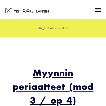
Siirry
Menu
sisältöön
[uo_breadcrumbs]
Myynnin
periaatteet (mod
3 / op 4)