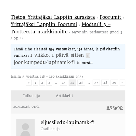
Tietoa Yrittäjäksi Lappiin kurssista
Foorumit
›
›
Yrittäjäksi Lappiin Foorumi
Moduuli 3 –
›
Tuotteesta markkinoille
›
Myynnin periaatteet (mod 3
/ op 4)
Tämä aihe sisältää 194 vastaukset, 191 ääntä, ja päivitettiin
1 viikko, 1 päivä sitten
viimeksi
joonkumpedu-lapinamk-fi
toimesta.
Esillä 5 viestiä, 116 - 120 (kaikkiaan 195)
←
1
2
3
…
23
24
25
…
37
38
39
→
Julkaisija
Artikkelit
20.9.2025, 01:52
#55490
eljussiledu-lapinamk-fi
Osallistuja